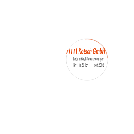
– Umfärbung
– Aufpolsterung
– Teil-, oder Ganz- Neubezüge
auch von
– Motoradsessel
– Autositze
– Eckbank
– Essstühle
– etc.
Möbelmarken:
De sede, Rolf Benz, Stega, Bretz, Cassina,
Corbusier, Walter Knoll, Artanova, Wittman,
Willisau, Hag, le Corbusier, Erpo, Louis gance, Loung
chair, Chesterfield, Stressless, line roset, Longlife,
Poltrona Frau, Hamilton, Leolux, Stokke, Nicoletti,
Trasio, W. Schillig, Mezzo, Himolla, Mies Vanderuhe-
Barcelona,Dietiker, ruf-Betten, etc..