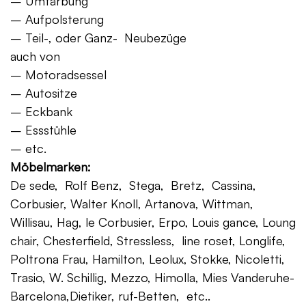
– Umfärbung
– Aufpolsterung
– Teil-, oder Ganz- Neubezüge
auch von
– Motoradsessel
– Autositze
– Eckbank
– Essstühle
– etc.
Möbelmarken:
De sede, Rolf Benz, Stega, Bretz, Cassina,
Corbusier, Walter Knoll, Artanova, Wittman,
Willisau, Hag, le Corbusier, Erpo, Louis gance, Loung
chair, Chesterfield, Stressless, line roset, Longlife,
Poltrona Frau, Hamilton, Leolux, Stokke, Nicoletti,
Trasio, W. Schillig, Mezzo, Himolla, Mies Vanderuhe-
Barcelona,Dietiker, ruf-Betten, etc..