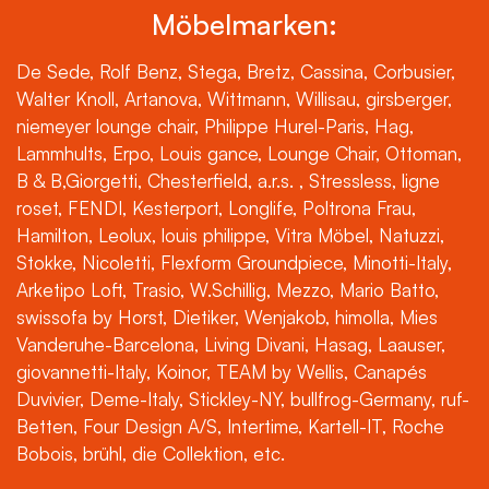
Möbelmarken:
De Sede, Rolf Benz, Stega, Bretz, Cassina, Corbusier,
Walter Knoll, Artanova, Wittmann, Willisau, girsberger,
niemeyer lounge chair, Philippe Hurel-Paris, Hag,
Lammhults, Erpo, Louis gance, Lounge Chair, Ottoman,
B & B,Giorgetti, Chesterfield, a.r.s. , Stressless, ligne
roset, FENDI, Kesterport, Longlife, Poltrona Frau,
Hamilton, Leolux, louis philippe, Vitra Möbel, Natuzzi,
Stokke, Nicoletti, Flexform Groundpiece, Minotti-Italy,
Arketipo Loft, Trasio, W.Schillig, Mezzo, Mario Batto,
swissofa by Horst, Dietiker, Wenjakob, himolla, Mies
Vanderuhe-Barcelona, Living Divani, Hasag, Laauser,
giovannetti-Italy, Koinor, TEAM by Wellis, Canapés
Duvivier, Deme-Italy, Stickley-NY, bullfrog-Germany, ruf-
Betten, Four Design A/S, Intertime, Kartell-IT, Roche
Bobois, brühl, die Collektion, etc.