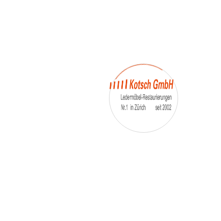
– Umfärbung
– Aufpolsterung
– Teil-, oder Ganz- Neubezüge
auch von
– Motoradsessel
– Autositze
– Eckbank
– Essstühle
– etc.
Möbelmarken:
De sede, Rolf Benz, Stega, Bretz, Cassina,
Corbusier, Walter Knoll, Artanova, Wittman,
Willisau, Hag, le Corbusier, Erpo, Louis gance, Loung
chair, Chesterfield, Stressless, line roset, Longlife,
Poltrona Frau, Hamilton, Leolux, Stokke, Nicoletti,
Trasio, W. Schillig, Mezzo, Himolla, Mies Vanderuhe-
Barcelona,Dietiker, ruf-Betten, etc..