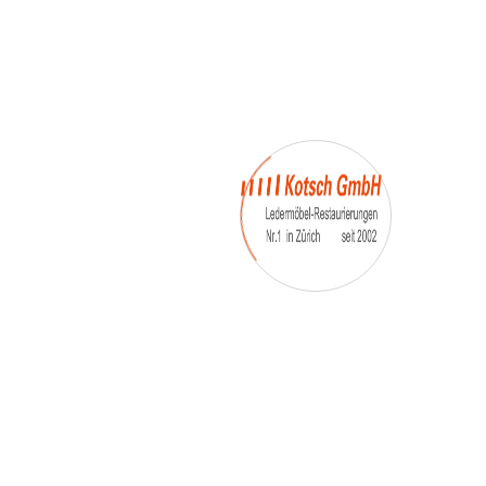
– Umfärbung
– Aufpolsterung
– Teil-, oder Ganz- Neubezüge
auch von
– Motoradsessel
– Autositze
– Eckbank
– Essstühle
– etc.
Möbelmarken:
De sede, Rolf Benz, Stega, Bretz, Cassina,
Corbusier, Walter Knoll, Artanova, Wittman,
Willisau, Hag, le Corbusier, Erpo, Louis gance, Loung
chair, Chesterfield, Stressless, line roset, Longlife,
Poltrona Frau, Hamilton, Leolux, Stokke, Nicoletti,
Trasio, W. Schillig, Mezzo, Himolla, Mies Vanderuhe-
Barcelona,Dietiker, ruf-Betten, etc..