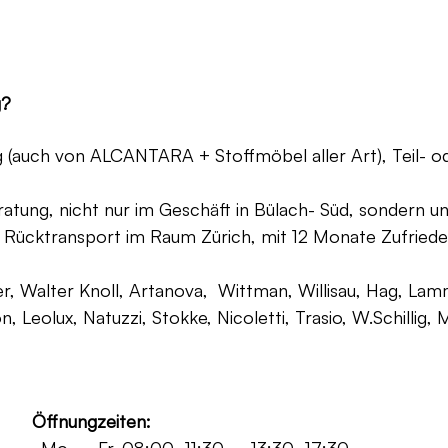
g?
ng (auch von ALCANTARA + Stoffmöbel aller Art), Teil- 
atung, nicht nur im Geschäft in Bülach- Süd, sondern un
 Rücktransport im Raum Zürich, mit 12 Monate Zufriede
, Walter Knoll, Artanova, Wittman, Willisau, Hag, Lammh
on, Leolux, Natuzzi, Stokke, Nicoletti, Trasio, W.Schilli
Öffnungzeiten: