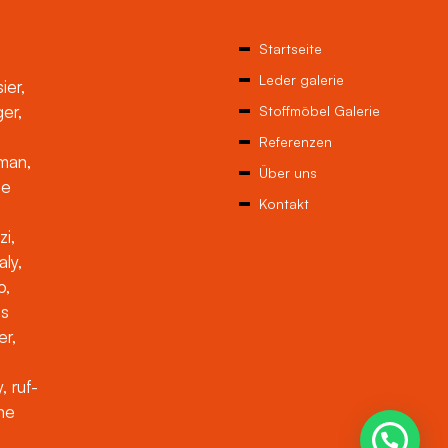
Startseite
Leder galerie
ier,
ger,
Stoffmöbel Galerie
Referenzen
man,
Über uns
ne
Kontakt
zi,
aly,
o,
es
er,
, ruf-
che