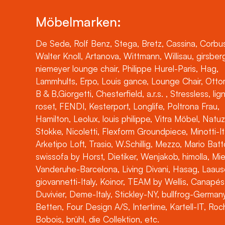
Möbelmarken:
De Sede, Rolf Benz, Stega, Bretz, Cassina, Corbus
Walter Knoll, Artanova, Wittmann, Willisau, girsber
niemeyer lounge chair, Philippe Hurel-Paris, Hag,
Lammhults, Erpo, Louis gance, Lounge Chair, Otto
B & B,Giorgetti, Chesterfield, a.r.s. , Stressless, lig
roset, FENDI, Kesterport, Longlife, Poltrona Frau,
Hamilton, Leolux, louis philippe, Vitra Möbel, Natuz
Stokke, Nicoletti, Flexform Groundpiece, Minotti-It
Arketipo Loft, Trasio, W.Schillig, Mezzo, Mario Batt
swissofa by Horst, Dietiker, Wenjakob, himolla, Mi
Vanderuhe-Barcelona, Living Divani, Hasag, Laaus
giovannetti-Italy, Koinor, TEAM by Wellis, Canapés
Duvivier, Deme-Italy, Stickley-NY, bullfrog-Germany
Betten, Four Design A/S, Intertime, Kartell-IT, Ro
Bobois, brühl, die Collektion, etc.