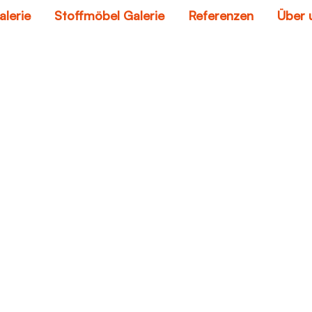
alerie
Stoffmöbel Galerie
Referenzen
Über 
tzer auf leder entfe
Home
kratzer auf leder entfernen