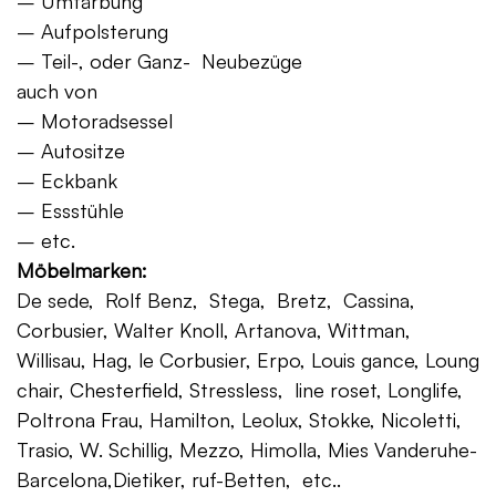
– Umfärbung
– Aufpolsterung
– Teil-, oder Ganz- Neubezüge
auch von
– Motoradsessel
– Autositze
– Eckbank
– Essstühle
– etc.
Möbelmarken:
De sede, Rolf Benz, Stega, Bretz, Cassina,
Corbusier, Walter Knoll, Artanova, Wittman,
Willisau, Hag, le Corbusier, Erpo, Louis gance, Loung
chair, Chesterfield, Stressless, line roset, Longlife,
Poltrona Frau, Hamilton, Leolux, Stokke, Nicoletti,
Trasio, W. Schillig, Mezzo, Himolla, Mies Vanderuhe-
Barcelona,Dietiker, ruf-Betten, etc..