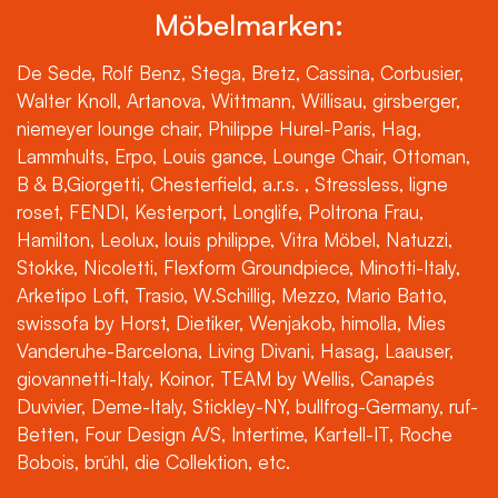
Möbelmarken:
De Sede, Rolf Benz, Stega, Bretz, Cassina, Corbusier,
Walter Knoll, Artanova, Wittmann, Willisau, girsberger,
niemeyer lounge chair, Philippe Hurel-Paris, Hag,
Lammhults, Erpo, Louis gance, Lounge Chair, Ottoman,
B & B,Giorgetti, Chesterfield, a.r.s. , Stressless, ligne
roset, FENDI, Kesterport, Longlife, Poltrona Frau,
Hamilton, Leolux, louis philippe, Vitra Möbel, Natuzzi,
Stokke, Nicoletti, Flexform Groundpiece, Minotti-Italy,
Arketipo Loft, Trasio, W.Schillig, Mezzo, Mario Batto,
swissofa by Horst, Dietiker, Wenjakob, himolla, Mies
Vanderuhe-Barcelona, Living Divani, Hasag, Laauser,
giovannetti-Italy, Koinor, TEAM by Wellis, Canapés
Duvivier, Deme-Italy, Stickley-NY, bullfrog-Germany, ruf-
Betten, Four Design A/S, Intertime, Kartell-IT, Roche
Bobois, brühl, die Collektion, etc.