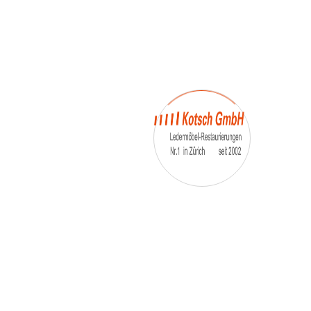
– Umfärbung
– Aufpolsterung
– Teil-, oder Ganz- Neubezüge
auch von
– Motoradsessel
– Autositze
– Eckbank
– Essstühle
– etc.
Möbelmarken:
De sede, Rolf Benz, Stega, Bretz, Cassina,
Corbusier, Walter Knoll, Artanova, Wittman,
Willisau, Hag, le Corbusier, Erpo, Louis gance, Loung
chair, Chesterfield, Stressless, line roset, Longlife,
Poltrona Frau, Hamilton, Leolux, Stokke, Nicoletti,
Trasio, W. Schillig, Mezzo, Himolla, Mies Vanderuhe-
Barcelona,Dietiker, ruf-Betten, etc..