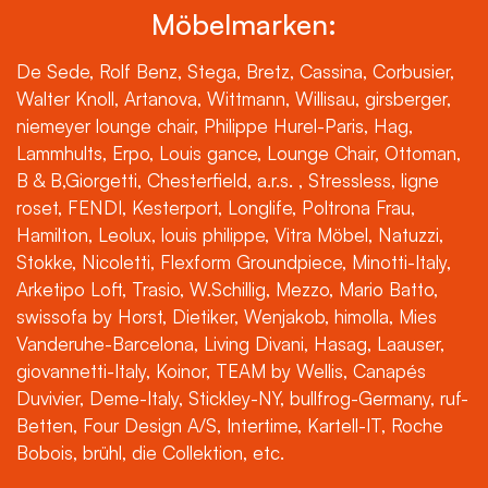
Möbelmarken:
De Sede, Rolf Benz, Stega, Bretz, Cassina, Corbusier,
Walter Knoll, Artanova, Wittmann, Willisau, girsberger,
niemeyer lounge chair, Philippe Hurel-Paris, Hag,
Lammhults, Erpo, Louis gance, Lounge Chair, Ottoman,
B & B,Giorgetti, Chesterfield, a.r.s. , Stressless, ligne
roset, FENDI, Kesterport, Longlife, Poltrona Frau,
Hamilton, Leolux, louis philippe, Vitra Möbel, Natuzzi,
Stokke, Nicoletti, Flexform Groundpiece, Minotti-Italy,
Arketipo Loft, Trasio, W.Schillig, Mezzo, Mario Batto,
swissofa by Horst, Dietiker, Wenjakob, himolla, Mies
Vanderuhe-Barcelona, Living Divani, Hasag, Laauser,
giovannetti-Italy, Koinor, TEAM by Wellis, Canapés
Duvivier, Deme-Italy, Stickley-NY, bullfrog-Germany, ruf-
Betten, Four Design A/S, Intertime, Kartell-IT, Roche
Bobois, brühl, die Collektion, etc.