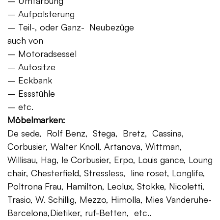
– Umfärbung
– Aufpolsterung
– Teil-, oder Ganz- Neubezüge
auch von
– Motoradsessel
– Autositze
– Eckbank
– Essstühle
– etc.
Möbelmarken:
De sede, Rolf Benz, Stega, Bretz, Cassina,
Corbusier, Walter Knoll, Artanova, Wittman,
Willisau, Hag, le Corbusier, Erpo, Louis gance, Loung
chair, Chesterfield, Stressless, line roset, Longlife,
Poltrona Frau, Hamilton, Leolux, Stokke, Nicoletti,
Trasio, W. Schillig, Mezzo, Himolla, Mies Vanderuhe-
Barcelona,Dietiker, ruf-Betten, etc..