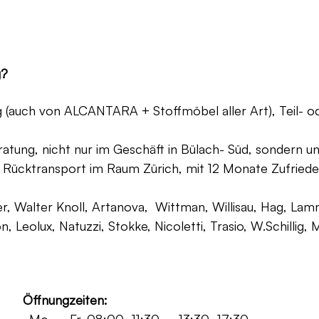
g?
ng (auch von ALCANTARA + Stoffmöbel aller Art), Teil- 
atung, nicht nur im Geschäft in Bülach- Süd, sondern un
 Rücktransport im Raum Zürich, mit 12 Monate Zufriede
, Walter Knoll, Artanova, Wittman, Willisau, Hag, Lammh
on, Leolux, Natuzzi, Stokke, Nicoletti, Trasio, W.Schilli
Öffnungzeiten: