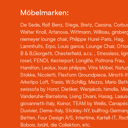
Möbelmarken:
De Sede, Rolf Benz, Stega, Bretz, Cassina, Corbus
Walter Knoll, Artanova, Wittmann, Willisau, girsber
niemeyer lounge chair, Philippe Hurel-Paris, Hag,
Lammhults, Erpo, Louis gance, Lounge Chair, Otto
B & B,Giorgetti, Chesterfield, a.r.s. , Stressless, lig
roset, FENDI, Kesterport, Longlife, Poltrona Frau,
Hamilton, Leolux, louis philippe, Vitra Möbel, Natuz
Stokke, Nicoletti, Flexform Groundpiece, Minotti-It
Arketipo Loft, Trasio, W.Schillig, Mezzo, Mario Batt
swissofa by Horst, Dietiker, Wenjakob, himolla, Mi
Vanderuhe-Barcelona, Living Divani, Hasag, Laaus
giovannetti-Italy, Koinor, TEAM by Wellis, Canapés
Duvivier, Deme-Italy, Stickley-NY, bullfrog-Germany
Betten, Four Design A/S, Intertime, Kartell-IT, Ro
Bobois, brühl, die Collektion, etc.