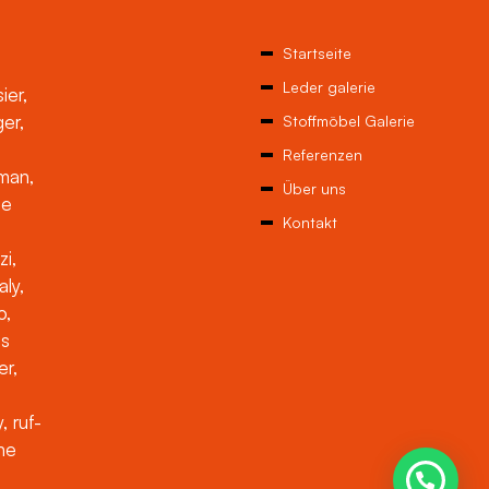
Startseite
Leder galerie
ier,
ger,
Stoffmöbel Galerie
Referenzen
man,
Über uns
ne
Kontakt
zi,
aly,
o,
es
er,
, ruf-
che