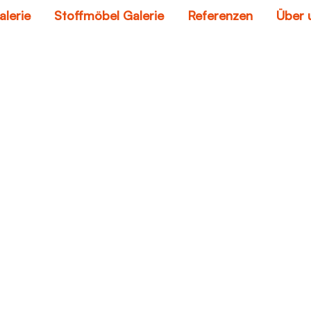
alerie
Stoffmöbel Galerie
Referenzen
Über 
italienische sofas
Home
italienische sofas