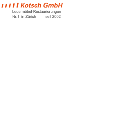
günstige sofas
online
Home
günstige sofas online