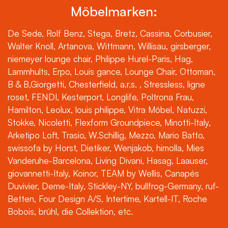
Möbelmarken:
De Sede, Rolf Benz, Stega, Bretz, Cassina, Corbusier,
Walter Knoll, Artanova, Wittmann, Willisau, girsberger,
niemeyer lounge chair, Philippe Hurel-Paris, Hag,
Lammhults, Erpo, Louis gance, Lounge Chair, Ottoman,
B & B,Giorgetti, Chesterfield, a.r.s. , Stressless, ligne
roset, FENDI, Kesterport, Longlife, Poltrona Frau,
Hamilton, Leolux, louis philippe, Vitra Möbel, Natuzzi,
Stokke, Nicoletti, Flexform Groundpiece, Minotti-Italy,
Arketipo Loft, Trasio, W.Schillig, Mezzo, Mario Batto,
swissofa by Horst, Dietiker, Wenjakob, himolla, Mies
Vanderuhe-Barcelona, Living Divani, Hasag, Laauser,
giovannetti-Italy, Koinor, TEAM by Wellis, Canapés
Duvivier, Deme-Italy, Stickley-NY, bullfrog-Germany, ruf-
Betten, Four Design A/S, Intertime, Kartell-IT, Roche
Bobois, brühl, die Collektion, etc.