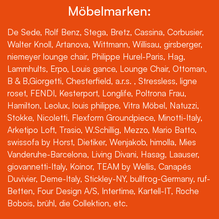
Möbelmarken:
De Sede, Rolf Benz, Stega, Bretz, Cassina, Corbusier,
Walter Knoll, Artanova, Wittmann, Willisau, girsberger,
niemeyer lounge chair, Philippe Hurel-Paris, Hag,
Lammhults, Erpo, Louis gance, Lounge Chair, Ottoman,
B & B,Giorgetti, Chesterfield, a.r.s. , Stressless, ligne
roset, FENDI, Kesterport, Longlife, Poltrona Frau,
Hamilton, Leolux, louis philippe, Vitra Möbel, Natuzzi,
Stokke, Nicoletti, Flexform Groundpiece, Minotti-Italy,
Arketipo Loft, Trasio, W.Schillig, Mezzo, Mario Batto,
swissofa by Horst, Dietiker, Wenjakob, himolla, Mies
Vanderuhe-Barcelona, Living Divani, Hasag, Laauser,
giovannetti-Italy, Koinor, TEAM by Wellis, Canapés
Duvivier, Deme-Italy, Stickley-NY, bullfrog-Germany, ruf-
Betten, Four Design A/S, Intertime, Kartell-IT, Roche
Bobois, brühl, die Collektion, etc.