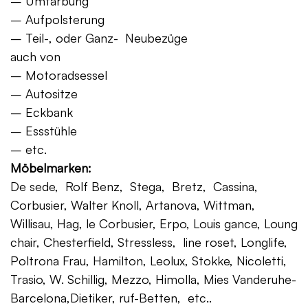
– Umfärbung
– Aufpolsterung
– Teil-, oder Ganz- Neubezüge
auch von
– Motoradsessel
– Autositze
– Eckbank
– Essstühle
– etc.
Möbelmarken:
De sede, Rolf Benz, Stega, Bretz, Cassina,
Corbusier, Walter Knoll, Artanova, Wittman,
Willisau, Hag, le Corbusier, Erpo, Louis gance, Loung
chair, Chesterfield, Stressless, line roset, Longlife,
Poltrona Frau, Hamilton, Leolux, Stokke, Nicoletti,
Trasio, W. Schillig, Mezzo, Himolla, Mies Vanderuhe-
Barcelona,Dietiker, ruf-Betten, etc..