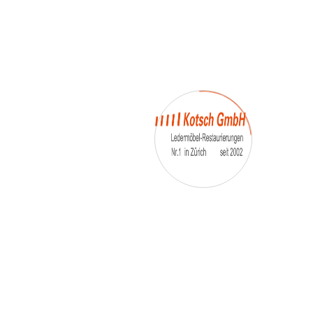
– Umfärbung
– Aufpolsterung
– Teil-, oder Ganz- Neubezüge
auch von
– Motoradsessel
– Autositze
– Eckbank
– Essstühle
– etc.
Möbelmarken:
De sede, Rolf Benz, Stega, Bretz, Cassina,
Corbusier, Walter Knoll, Artanova, Wittman,
Willisau, Hag, le Corbusier, Erpo, Louis gance, Loung
chair, Chesterfield, Stressless, line roset, Longlife,
Poltrona Frau, Hamilton, Leolux, Stokke, Nicoletti,
Trasio, W. Schillig, Mezzo, Himolla, Mies Vanderuhe-
Barcelona,Dietiker, ruf-Betten, etc..