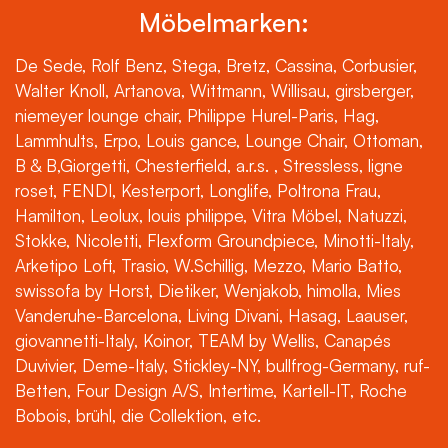
Möbelmarken:
De Sede, Rolf Benz, Stega, Bretz, Cassina, Corbusier,
Walter Knoll, Artanova, Wittmann, Willisau, girsberger,
niemeyer lounge chair, Philippe Hurel-Paris, Hag,
Lammhults, Erpo, Louis gance, Lounge Chair, Ottoman,
B & B,Giorgetti, Chesterfield, a.r.s. , Stressless, ligne
roset, FENDI, Kesterport, Longlife, Poltrona Frau,
Hamilton, Leolux, louis philippe, Vitra Möbel, Natuzzi,
Stokke, Nicoletti, Flexform Groundpiece, Minotti-Italy,
Arketipo Loft, Trasio, W.Schillig, Mezzo, Mario Batto,
swissofa by Horst, Dietiker, Wenjakob, himolla, Mies
Vanderuhe-Barcelona, Living Divani, Hasag, Laauser,
giovannetti-Italy, Koinor, TEAM by Wellis, Canapés
Duvivier, Deme-Italy, Stickley-NY, bullfrog-Germany, ruf-
Betten, Four Design A/S, Intertime, Kartell-IT, Roche
Bobois, brühl, die Collektion, etc.