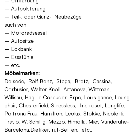
– Umfärbung
– Aufpolsterung
– Teil-, oder Ganz- Neubezüge
auch von
– Motoradsessel
– Autositze
– Eckbank
– Essstühle
– etc.
Möbelmarken:
De sede, Rolf Benz, Stega, Bretz, Cassina,
Corbusier, Walter Knoll, Artanova, Wittman,
Willisau, Hag, le Corbusier, Erpo, Louis gance, Loung
chair, Chesterfield, Stressless, line roset, Longlife,
Poltrona Frau, Hamilton, Leolux, Stokke, Nicoletti,
Trasio, W. Schillig, Mezzo, Himolla, Mies Vanderuhe-
Barcelona,Dietiker, ruf-Betten, etc..