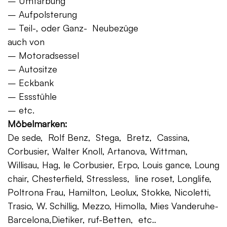
– Umfärbung
– Aufpolsterung
– Teil-, oder Ganz- Neubezüge
auch von
– Motoradsessel
– Autositze
– Eckbank
– Essstühle
– etc.
Möbelmarken:
De sede, Rolf Benz, Stega, Bretz, Cassina,
Corbusier, Walter Knoll, Artanova, Wittman,
Willisau, Hag, le Corbusier, Erpo, Louis gance, Loung
chair, Chesterfield, Stressless, line roset, Longlife,
Poltrona Frau, Hamilton, Leolux, Stokke, Nicoletti,
Trasio, W. Schillig, Mezzo, Himolla, Mies Vanderuhe-
Barcelona,Dietiker, ruf-Betten, etc..