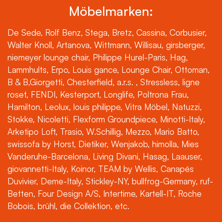
Möbelmarken:
De Sede, Rolf Benz, Stega, Bretz, Cassina, Corbusier,
Walter Knoll, Artanova, Wittmann, Willisau, girsberger,
niemeyer lounge chair, Philippe Hurel-Paris, Hag,
Lammhults, Erpo, Louis gance, Lounge Chair, Ottoman,
B & B,Giorgetti, Chesterfield, a.r.s. , Stressless, ligne
roset, FENDI, Kesterport, Longlife, Poltrona Frau,
Hamilton, Leolux, louis philippe, Vitra Möbel, Natuzzi,
Stokke, Nicoletti, Flexform Groundpiece, Minotti-Italy,
Arketipo Loft, Trasio, W.Schillig, Mezzo, Mario Batto,
swissofa by Horst, Dietiker, Wenjakob, himolla, Mies
Vanderuhe-Barcelona, Living Divani, Hasag, Laauser,
giovannetti-Italy, Koinor, TEAM by Wellis, Canapés
Duvivier, Deme-Italy, Stickley-NY, bullfrog-Germany, ruf-
Betten, Four Design A/S, Intertime, Kartell-IT, Roche
Bobois, brühl, die Collektion, etc.