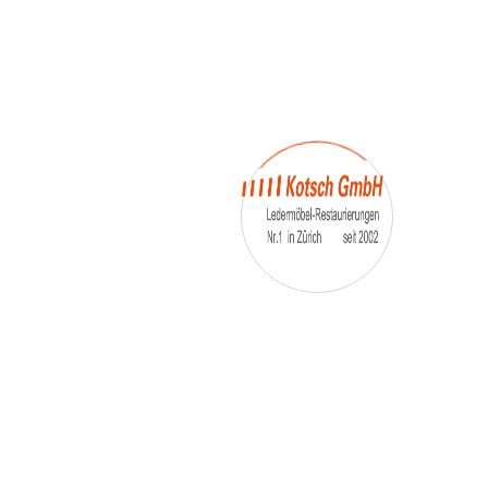
– Umfärbung
– Aufpolsterung
– Teil-, oder Ganz- Neubezüge
auch von
– Motoradsessel
– Autositze
– Eckbank
– Essstühle
– etc.
Möbelmarken:
De sede, Rolf Benz, Stega, Bretz, Cassina,
Corbusier, Walter Knoll, Artanova, Wittman,
Willisau, Hag, le Corbusier, Erpo, Louis gance, Loung
chair, Chesterfield, Stressless, line roset, Longlife,
Poltrona Frau, Hamilton, Leolux, Stokke, Nicoletti,
Trasio, W. Schillig, Mezzo, Himolla, Mies Vanderuhe-
Barcelona,Dietiker, ruf-Betten, etc..