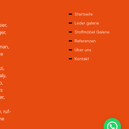
Startseite
Leder galerie
ier,
ger,
Stoffmöbel Galerie
Referenzen
man,
Über uns
ne
Kontakt
zi,
aly,
o,
es
er,
, ruf-
che