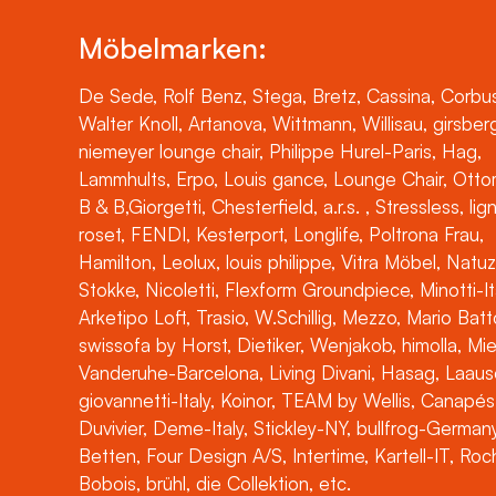
Möbelmarken:
De Sede, Rolf Benz, Stega, Bretz, Cassina, Corbus
Walter Knoll, Artanova, Wittmann, Willisau, girsber
niemeyer lounge chair, Philippe Hurel-Paris, Hag,
Lammhults, Erpo, Louis gance, Lounge Chair, Otto
B & B,Giorgetti, Chesterfield, a.r.s. , Stressless, lig
roset, FENDI, Kesterport, Longlife, Poltrona Frau,
Hamilton, Leolux, louis philippe, Vitra Möbel, Natuz
Stokke, Nicoletti, Flexform Groundpiece, Minotti-It
Arketipo Loft, Trasio, W.Schillig, Mezzo, Mario Batt
swissofa by Horst, Dietiker, Wenjakob, himolla, Mi
Vanderuhe-Barcelona, Living Divani, Hasag, Laaus
giovannetti-Italy, Koinor, TEAM by Wellis, Canapés
Duvivier, Deme-Italy, Stickley-NY, bullfrog-Germany
Betten, Four Design A/S, Intertime, Kartell-IT, Ro
Bobois, brühl, die Collektion, etc.