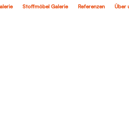
alerie
Stoffmöbel Galerie
Referenzen
Über 
en auf rauleder ent
Home
flecken auf rauleder entfernen