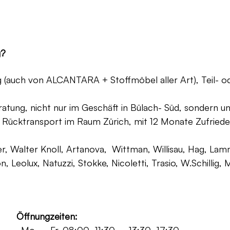
g?
ng (auch von ALCANTARA + Stoffmöbel aller Art), Teil- 
atung, nicht nur im Geschäft in Bülach- Süd, sondern un
 Rücktransport im Raum Zürich, mit 12 Monate Zufriede
, Walter Knoll, Artanova, Wittman, Willisau, Hag, Lammh
on, Leolux, Natuzzi, Stokke, Nicoletti, Trasio, W.Schilli
Öffnungzeiten: