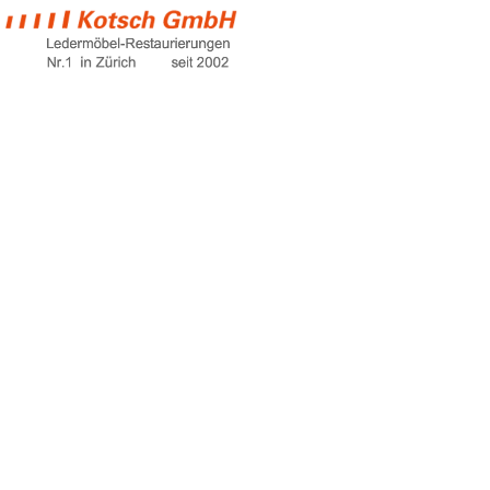
fettflecken aus
wildleder
Home
fettflecken aus wildleder