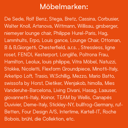
Möbelmarken:
De Sede, Rolf Benz, Stega, Bretz, Cassina, Corbusier,
Walter Knoll, Artanova, Wittmann, Willisau, girsberger,
niemeyer lounge chair, Philippe Hurel-Paris, Hag,
Lammhults, Erpo, Louis gance, Lounge Chair, Ottoman,
B & B,Giorgetti, Chesterfield, a.r.s. , Stressless, ligne
roset, FENDI, Kesterport, Longlife, Poltrona Frau,
Hamilton, Leolux, louis philippe, Vitra Möbel, Natuzzi,
Stokke, Nicoletti, Flexform Groundpiece, Minotti-Italy,
Arketipo Loft, Trasio, W.Schillig, Mezzo, Mario Batto,
swissofa by Horst, Dietiker, Wenjakob, himolla, Mies
Vanderuhe-Barcelona, Living Divani, Hasag, Laauser,
giovannetti-Italy, Koinor, TEAM by Wellis, Canapés
Duvivier, Deme-Italy, Stickley-NY, bullfrog-Germany, ruf-
Betten, Four Design A/S, Intertime, Kartell-IT, Roche
Bobois, brühl, die Collektion, etc.