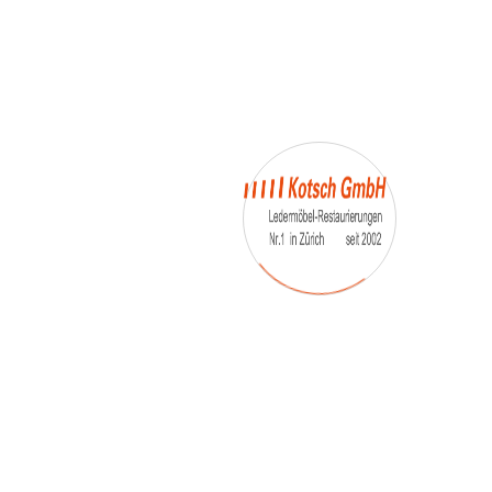
– Umfärbung
– Aufpolsterung
– Teil-, oder Ganz- Neubezüge
auch von
– Motoradsessel
– Autositze
– Eckbank
– Essstühle
– etc.
Möbelmarken:
De sede, Rolf Benz, Stega, Bretz, Cassina,
Corbusier, Walter Knoll, Artanova, Wittman,
Willisau, Hag, le Corbusier, Erpo, Louis gance, Loung
chair, Chesterfield, Stressless, line roset, Longlife,
Poltrona Frau, Hamilton, Leolux, Stokke, Nicoletti,
Trasio, W. Schillig, Mezzo, Himolla, Mies Vanderuhe-
Barcelona,Dietiker, ruf-Betten, etc..