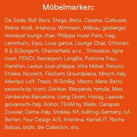
Möbelmarken:
De Sede, Rolf Benz, Stega, Bretz, Cassina, Corbusier,
Walter Knoll, Artanova, Wittmann, Willisau, girsberger,
niemeyer lounge chair, Philippe Hurel-Paris, Hag,
Lammhults, Erpo, Louis gance, Lounge Chair, Ottoman,
B & B,Giorgetti, Chesterfield, a.r.s. , Stressless, ligne
roset, FENDI, Kesterport, Longlife, Poltrona Frau,
Hamilton, Leolux, louis philippe, Vitra Möbel, Natuzzi,
Stokke, Nicoletti, Flexform Groundpiece, Minotti-Italy,
Arketipo Loft, Trasio, W.Schillig, Mezzo, Mario Batto,
swissofa by Horst, Dietiker, Wenjakob, himolla, Mies
Vanderuhe-Barcelona, Living Divani, Hasag, Laauser,
giovannetti-Italy, Koinor, TEAM by Wellis, Canapés
Duvivier, Deme-Italy, Stickley-NY, bullfrog-Germany, ruf-
Betten, Four Design A/S, Intertime, Kartell-IT, Roche
Bobois, brühl, die Collektion, etc.