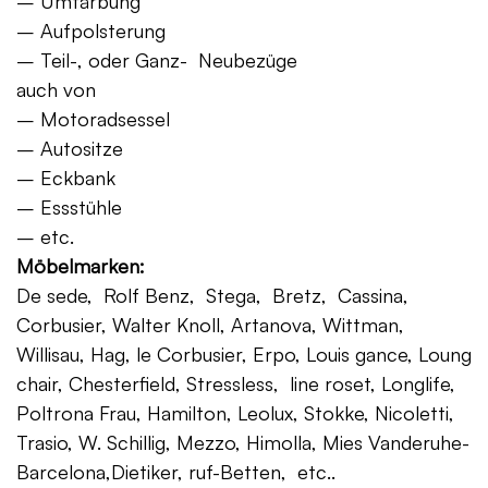
– Umfärbung
– Aufpolsterung
– Teil-, oder Ganz- Neubezüge
auch von
– Motoradsessel
– Autositze
– Eckbank
– Essstühle
– etc.
Möbelmarken:
De sede, Rolf Benz, Stega, Bretz, Cassina,
Corbusier, Walter Knoll, Artanova, Wittman,
Willisau, Hag, le Corbusier, Erpo, Louis gance, Loung
chair, Chesterfield, Stressless, line roset, Longlife,
Poltrona Frau, Hamilton, Leolux, Stokke, Nicoletti,
Trasio, W. Schillig, Mezzo, Himolla, Mies Vanderuhe-
Barcelona,Dietiker, ruf-Betten, etc..