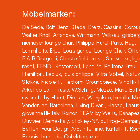
Möbelmarken:
De Sede, Rolf Benz, Stega, Bretz, Cassina, Corbus
Walter Knoll, Artanova, Wittmann, Willisau, girsber
niemeyer lounge chair, Philippe Hurel-Paris, Hag,
Lammhults, Erpo, Louis gance, Lounge Chair, Otto
B & B,Giorgetti, Chesterfield, a.r.s. , Stressless, lig
roset, FENDI, Kesterport, Longlife, Poltrona Frau,
Hamilton, Leolux, louis philippe, Vitra Möbel, Natuz
Stokke, Nicoletti, Flexform Groundpiece, Minotti-It
Arketipo Loft, Trasio, W.Schillig, Mezzo, Mario Batt
swissofa by Horst, Dietiker, Wenjakob, himolla, Mi
Vanderuhe-Barcelona, Living Divani, Hasag, Laaus
giovannetti-Italy, Koinor, TEAM by Wellis, Canapés
Duvivier, Deme-Italy, Stickley-NY, bullfrog-Germany
Betten, Four Design A/S, Intertime, Kartell-IT, Ro
Bobois, brühl, die Collektion, etc.