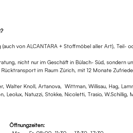
g?
ng (auch von ALCANTARA + Stoffmöbel aller Art), Teil- 
atung, nicht nur im Geschäft in Bülach- Süd, sondern un
 Rücktransport im Raum Zürich, mit 12 Monate Zufriede
, Walter Knoll, Artanova, Wittman, Willisau, Hag, Lammh
on, Leolux, Natuzzi, Stokke, Nicoletti, Trasio, W.Schilli
Öffnungzeiten: