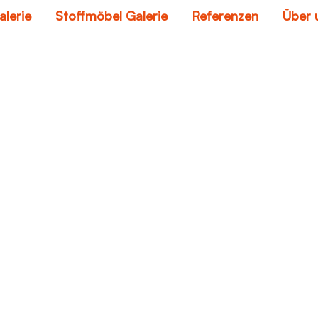
alerie
Stoffmöbel Galerie
Referenzen
Über 
englische sofas
Home
englische sofas