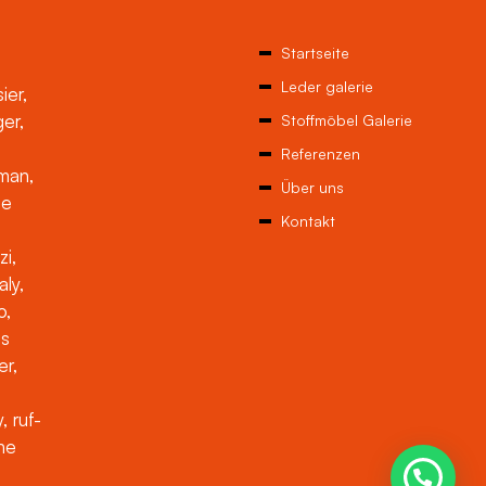
Startseite
Leder galerie
ier,
ger,
Stoffmöbel Galerie
Referenzen
man,
Über uns
ne
Kontakt
zi,
aly,
o,
es
er,
, ruf-
che