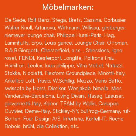
Möbelmarken:
De Sede, Rolf Benz, Stega, Bretz, Cassina, Corbusier,
Walter Knoll, Artanova, Wittmann, Willisau, girsberger,
niemeyer lounge chair, Philippe Hurel-Paris, Hag,
Lammhults, Erpo, Louis gance, Lounge Chair, Ottoman,
B & B,Giorgetti, Chesterfield, a.r.s. , Stressless, ligne
roset, FENDI, Kesterport, Longlife, Poltrona Frau,
Hamilton, Leolux, louis philippe, Vitra Möbel, Natuzzi,
Stokke, Nicoletti, Flexform Groundpiece, Minotti-Italy,
Arketipo Loft, Trasio, W.Schillig, Mezzo, Mario Batto,
swissofa by Horst, Dietiker, Wenjakob, himolla, Mies
Vanderuhe-Barcelona, Living Divani, Hasag, Laauser,
giovannetti-Italy, Koinor, TEAM by Wellis, Canapés
Duvivier, Deme-Italy, Stickley-NY, bullfrog-Germany, ruf-
Betten, Four Design A/S, Intertime, Kartell-IT, Roche
Bobois, brühl, die Collektion, etc.