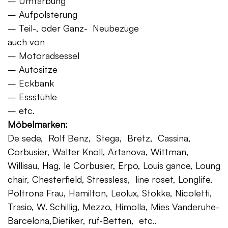
– Umfärbung
– Aufpolsterung
– Teil-, oder Ganz- Neubezüge
auch von
– Motoradsessel
– Autositze
– Eckbank
– Essstühle
– etc.
Möbelmarken:
De sede, Rolf Benz, Stega, Bretz, Cassina,
Corbusier, Walter Knoll, Artanova, Wittman,
Willisau, Hag, le Corbusier, Erpo, Louis gance, Loung
chair, Chesterfield, Stressless, line roset, Longlife,
Poltrona Frau, Hamilton, Leolux, Stokke, Nicoletti,
Trasio, W. Schillig, Mezzo, Himolla, Mies Vanderuhe-
Barcelona,Dietiker, ruf-Betten, etc..