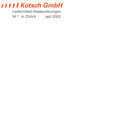
end tables
Home
end tables