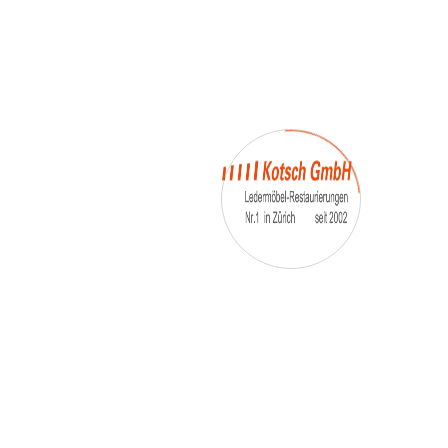
– Umfärbung
– Aufpolsterung
– Teil-, oder Ganz- Neubezüge
auch von
– Motoradsessel
– Autositze
– Eckbank
– Essstühle
– etc.
Möbelmarken:
De sede, Rolf Benz, Stega, Bretz, Cassina,
Corbusier, Walter Knoll, Artanova, Wittman,
Willisau, Hag, le Corbusier, Erpo, Louis gance, Loung
chair, Chesterfield, Stressless, line roset, Longlife,
Poltrona Frau, Hamilton, Leolux, Stokke, Nicoletti,
Trasio, W. Schillig, Mezzo, Himolla, Mies Vanderuhe-
Barcelona,Dietiker, ruf-Betten, etc..