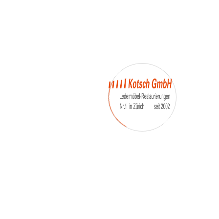
– Umfärbung
– Aufpolsterung
– Teil-, oder Ganz- Neubezüge
auch von
– Motoradsessel
– Autositze
– Eckbank
– Essstühle
– etc.
Möbelmarken:
De sede, Rolf Benz, Stega, Bretz, Cassina,
Corbusier, Walter Knoll, Artanova, Wittman,
Willisau, Hag, le Corbusier, Erpo, Louis gance, Loung
chair, Chesterfield, Stressless, line roset, Longlife,
Poltrona Frau, Hamilton, Leolux, Stokke, Nicoletti,
Trasio, W. Schillig, Mezzo, Himolla, Mies Vanderuhe-
Barcelona,Dietiker, ruf-Betten, etc..