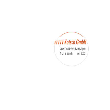
– Umfärbung
– Aufpolsterung
– Teil-, oder Ganz- Neubezüge
auch von
– Motoradsessel
– Autositze
– Eckbank
– Essstühle
– etc.
Möbelmarken:
De sede, Rolf Benz, Stega, Bretz, Cassina,
Corbusier, Walter Knoll, Artanova, Wittman,
Willisau, Hag, le Corbusier, Erpo, Louis gance, Loung
chair, Chesterfield, Stressless, line roset, Longlife,
Poltrona Frau, Hamilton, Leolux, Stokke, Nicoletti,
Trasio, W. Schillig, Mezzo, Himolla, Mies Vanderuhe-
Barcelona,Dietiker, ruf-Betten, etc..