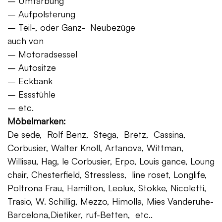
– Umfärbung
– Aufpolsterung
– Teil-, oder Ganz- Neubezüge
auch von
– Motoradsessel
– Autositze
– Eckbank
– Essstühle
– etc.
Möbelmarken:
De sede, Rolf Benz, Stega, Bretz, Cassina,
Corbusier, Walter Knoll, Artanova, Wittman,
Willisau, Hag, le Corbusier, Erpo, Louis gance, Loung
chair, Chesterfield, Stressless, line roset, Longlife,
Poltrona Frau, Hamilton, Leolux, Stokke, Nicoletti,
Trasio, W. Schillig, Mezzo, Himolla, Mies Vanderuhe-
Barcelona,Dietiker, ruf-Betten, etc..