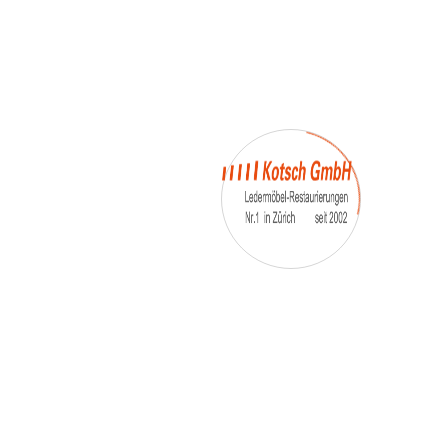
– Umfärbung
– Aufpolsterung
– Teil-, oder Ganz- Neubezüge
auch von
– Motoradsessel
– Autositze
– Eckbank
– Essstühle
– etc.
Möbelmarken:
De sede, Rolf Benz, Stega, Bretz, Cassina,
Corbusier, Walter Knoll, Artanova, Wittman,
Willisau, Hag, le Corbusier, Erpo, Louis gance, Loung
chair, Chesterfield, Stressless, line roset, Longlife,
Poltrona Frau, Hamilton, Leolux, Stokke, Nicoletti,
Trasio, W. Schillig, Mezzo, Himolla, Mies Vanderuhe-
Barcelona,Dietiker, ruf-Betten, etc..