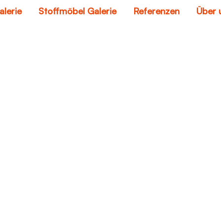
alerie
Stoffmöbel Galerie
Referenzen
Über 
dinette sets
Home
dinette sets