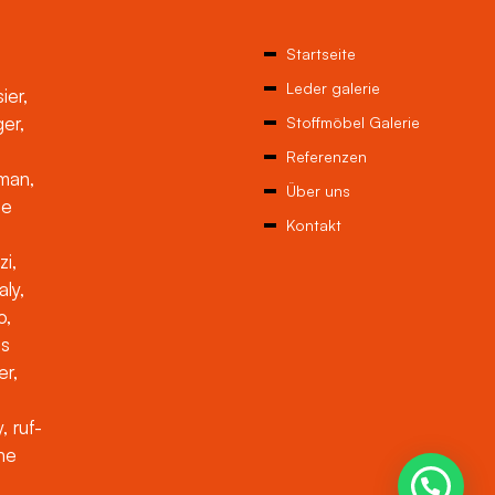
Startseite
Leder galerie
ier,
ger,
Stoffmöbel Galerie
Referenzen
man,
Über uns
ne
Kontakt
zi,
aly,
o,
es
er,
, ruf-
che