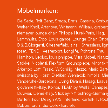
Möbelmarken:
De Sede, Rolf Benz, Stega, Bretz, Cassina, Corbus
Walter Knoll, Artanova, Wittmann, Willisau, girsber
niemeyer lounge chair, Philippe Hurel-Paris, Hag,
Lammhults, Erpo, Louis gance, Lounge Chair, Otto
B & B,Giorgetti, Chesterfield, a.r.s. , Stressless, lig
roset, FENDI, Kesterport, Longlife, Poltrona Frau,
Hamilton, Leolux, louis philippe, Vitra Möbel, Natuz
Stokke, Nicoletti, Flexform Groundpiece, Minotti-It
Arketipo Loft, Trasio, W.Schillig, Mezzo, Mario Batt
swissofa by Horst, Dietiker, Wenjakob, himolla, Mi
Vanderuhe-Barcelona, Living Divani, Hasag, Laaus
giovannetti-Italy, Koinor, TEAM by Wellis, Canapés
Duvivier, Deme-Italy, Stickley-NY, bullfrog-Germany
Betten, Four Design A/S, Intertime, Kartell-IT, Ro
Bobois, brühl, die Collektion, etc.