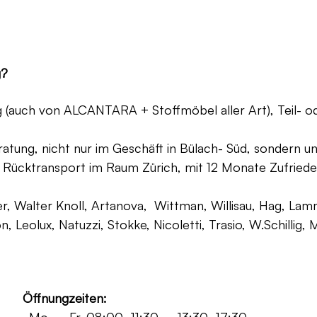
g?
ng (auch von ALCANTARA + Stoffmöbel aller Art), Teil- 
atung, nicht nur im Geschäft in Bülach- Süd, sondern un
 Rücktransport im Raum Zürich, mit 12 Monate Zufriede
, Walter Knoll, Artanova, Wittman, Willisau, Hag, Lammh
on, Leolux, Natuzzi, Stokke, Nicoletti, Trasio, W.Schilli
Öffnungzeiten: