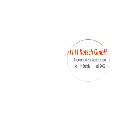
– Umfärbung
– Aufpolsterung
– Teil-, oder Ganz- Neubezüge
auch von
– Motoradsessel
– Autositze
– Eckbank
– Essstühle
– etc.
Möbelmarken:
De sede, Rolf Benz, Stega, Bretz, Cassina,
Corbusier, Walter Knoll, Artanova, Wittman,
Willisau, Hag, le Corbusier, Erpo, Louis gance, Loung
chair, Chesterfield, Stressless, line roset, Longlife,
Poltrona Frau, Hamilton, Leolux, Stokke, Nicoletti,
Trasio, W. Schillig, Mezzo, Himolla, Mies Vanderuhe-
Barcelona,Dietiker, ruf-Betten, etc..