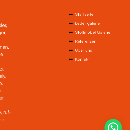
Startseite
Leder galerie
ier,
ger,
Stoffmöbel Galerie
Referenzen
man,
Über uns
ne
Kontakt
zi,
aly,
o,
es
er,
, ruf-
che