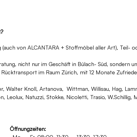
g?
ng (auch von ALCANTARA + Stoffmöbel aller Art), Teil- 
atung, nicht nur im Geschäft in Bülach- Süd, sondern un
 Rücktransport im Raum Zürich, mit 12 Monate Zufriede
, Walter Knoll, Artanova, Wittman, Willisau, Hag, Lammh
on, Leolux, Natuzzi, Stokke, Nicoletti, Trasio, W.Schilli
Öffnungzeiten: