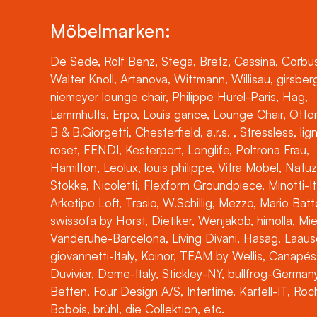
Möbelmarken:
De Sede, Rolf Benz, Stega, Bretz, Cassina, Corbus
Walter Knoll, Artanova, Wittmann, Willisau, girsber
niemeyer lounge chair, Philippe Hurel-Paris, Hag,
Lammhults, Erpo, Louis gance, Lounge Chair, Otto
B & B,Giorgetti, Chesterfield, a.r.s. , Stressless, lig
roset, FENDI, Kesterport, Longlife, Poltrona Frau,
Hamilton, Leolux, louis philippe, Vitra Möbel, Natuz
Stokke, Nicoletti, Flexform Groundpiece, Minotti-It
Arketipo Loft, Trasio, W.Schillig, Mezzo, Mario Batt
swissofa by Horst, Dietiker, Wenjakob, himolla, Mi
Vanderuhe-Barcelona, Living Divani, Hasag, Laaus
giovannetti-Italy, Koinor, TEAM by Wellis, Canapés
Duvivier, Deme-Italy, Stickley-NY, bullfrog-Germany
Betten, Four Design A/S, Intertime, Kartell-IT, Ro
Bobois, brühl, die Collektion, etc.