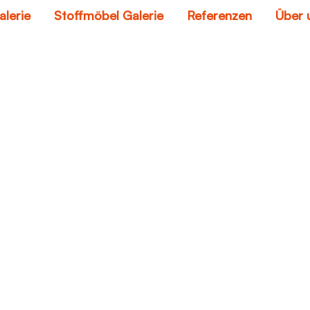
alerie
Stoffmöbel Galerie
Referenzen
Über 
designer ledersofa
Home
designer ledersofa