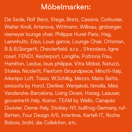
Möbelmarken:
De Sede, Rolf Benz, Stega, Bretz, Cassina, Corbusier,
Walter Knoll, Artanova, Wittmann, Willisau, girsberger,
niemeyer lounge chair, Philippe Hurel-Paris, Hag,
Lammhults, Erpo, Louis gance, Lounge Chair, Ottoman,
B & B,Giorgetti, Chesterfield, a.r.s. , Stressless, ligne
roset, FENDI, Kesterport, Longlife, Poltrona Frau,
Hamilton, Leolux, louis philippe, Vitra Möbel, Natuzzi,
Stokke, Nicoletti, Flexform Groundpiece, Minotti-Italy,
Arketipo Loft, Trasio, W.Schillig, Mezzo, Mario Batto,
swissofa by Horst, Dietiker, Wenjakob, himolla, Mies
Vanderuhe-Barcelona, Living Divani, Hasag, Laauser,
giovannetti-Italy, Koinor, TEAM by Wellis, Canapés
Duvivier, Deme-Italy, Stickley-NY, bullfrog-Germany, ruf-
Betten, Four Design A/S, Intertime, Kartell-IT, Roche
Bobois, brühl, die Collektion, etc.