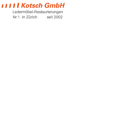
design sofa
günstig
Home
design sofa günstig