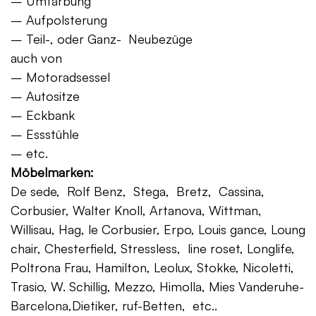
– Umfärbung
– Aufpolsterung
– Teil-, oder Ganz- Neubezüge
auch von
– Motoradsessel
– Autositze
– Eckbank
– Essstühle
– etc.
Möbelmarken:
De sede, Rolf Benz, Stega, Bretz, Cassina,
Corbusier, Walter Knoll, Artanova, Wittman,
Willisau, Hag, le Corbusier, Erpo, Louis gance, Loung
chair, Chesterfield, Stressless, line roset, Longlife,
Poltrona Frau, Hamilton, Leolux, Stokke, Nicoletti,
Trasio, W. Schillig, Mezzo, Himolla, Mies Vanderuhe-
Barcelona,Dietiker, ruf-Betten, etc..