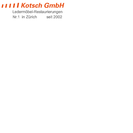
design couch
Home
design couch