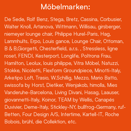
Möbelmarken:
De Sede, Rolf Benz, Stega, Bretz, Cassina, Corbusier,
Walter Knoll, Artanova, Wittmann, Willisau, girsberger,
niemeyer lounge chair, Philippe Hurel-Paris, Hag,
Lammhults, Erpo, Louis gance, Lounge Chair, Ottoman,
B & B,Giorgetti, Chesterfield, a.r.s. , Stressless, ligne
roset, FENDI, Kesterport, Longlife, Poltrona Frau,
Hamilton, Leolux, louis philippe, Vitra Möbel, Natuzzi,
Stokke, Nicoletti, Flexform Groundpiece, Minotti-Italy,
Arketipo Loft, Trasio, W.Schillig, Mezzo, Mario Batto,
swissofa by Horst, Dietiker, Wenjakob, himolla, Mies
Vanderuhe-Barcelona, Living Divani, Hasag, Laauser,
giovannetti-Italy, Koinor, TEAM by Wellis, Canapés
Duvivier, Deme-Italy, Stickley-NY, bullfrog-Germany, ruf-
Betten, Four Design A/S, Intertime, Kartell-IT, Roche
Bobois, brühl, die Collektion, etc.