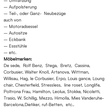
– Umfärbung
– Aufpolsterung
– Teil-, oder Ganz- Neubezüge
auch von
– Motoradsessel
– Autositze
– Eckbank
– Essstühle
– etc.
Möbelmarken:
De sede, Rolf Benz, Stega, Bretz, Cassina,
Corbusier, Walter Knoll, Artanova, Wittman,
Willisau, Hag, le Corbusier, Erpo, Louis gance, Loung
chair, Chesterfield, Stressless, line roset, Longlife,
Poltrona Frau, Hamilton, Leolux, Stokke, Nicoletti,
Trasio, W. Schillig, Mezzo, Himolla, Mies Vanderuhe-
Barcelona,Dietiker, ruf-Betten, etc..