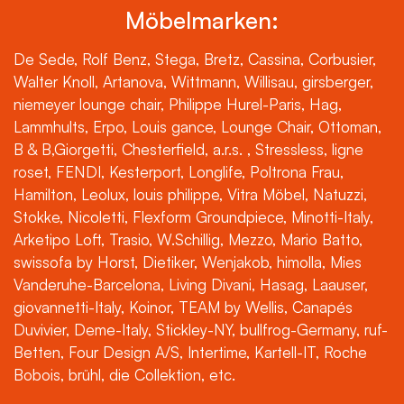
Möbelmarken:
De Sede, Rolf Benz, Stega, Bretz, Cassina, Corbusier,
Walter Knoll, Artanova, Wittmann, Willisau, girsberger,
niemeyer lounge chair, Philippe Hurel-Paris, Hag,
Lammhults, Erpo, Louis gance, Lounge Chair, Ottoman,
B & B,Giorgetti, Chesterfield, a.r.s. , Stressless, ligne
roset, FENDI, Kesterport, Longlife, Poltrona Frau,
Hamilton, Leolux, louis philippe, Vitra Möbel, Natuzzi,
Stokke, Nicoletti, Flexform Groundpiece, Minotti-Italy,
Arketipo Loft, Trasio, W.Schillig, Mezzo, Mario Batto,
swissofa by Horst, Dietiker, Wenjakob, himolla, Mies
Vanderuhe-Barcelona, Living Divani, Hasag, Laauser,
giovannetti-Italy, Koinor, TEAM by Wellis, Canapés
Duvivier, Deme-Italy, Stickley-NY, bullfrog-Germany, ruf-
Betten, Four Design A/S, Intertime, Kartell-IT, Roche
Bobois, brühl, die Collektion, etc.