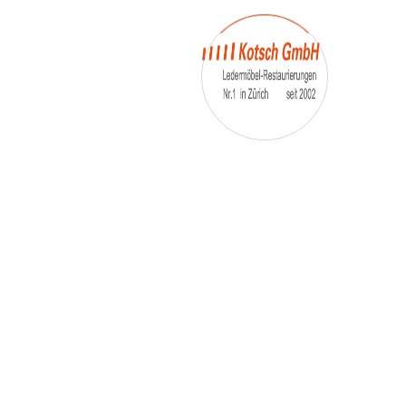
– Essstühle
– etc.
Möbelmarken:
De sede, Rolf Benz, Stega, Bretz, Cassina, Corbusier,
Walter Knoll, Artanova, Wittman, Willisau, Hag, le
Corbusier, Erpo, Louis gance, Loung chair, Chesterfield,
Stressless, line roset, Longlife, Poltrona Frau, Hamilton,
Leolux, Stokke, Nicoletti, Trasio, W. Schillig, Mezzo,
Himolla, Mies Vanderuhe-Barcelona,Dietiker, ruf-
Betten, etc..