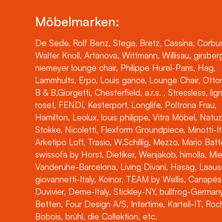
Möbelmarken:
De Sede, Rolf Benz, Stega, Bretz, Cassina, Corbus
Walter Knoll, Artanova, Wittmann, Willisau, girsber
niemeyer lounge chair, Philippe Hurel-Paris, Hag,
Lammhults, Erpo, Louis gance, Lounge Chair, Otto
B & B,Giorgetti, Chesterfield, a.r.s. , Stressless, lig
roset, FENDI, Kesterport, Longlife, Poltrona Frau,
Hamilton, Leolux, louis philippe, Vitra Möbel, Natuz
Stokke, Nicoletti, Flexform Groundpiece, Minotti-It
Arketipo Loft, Trasio, W.Schillig, Mezzo, Mario Batt
swissofa by Horst, Dietiker, Wenjakob, himolla, Mi
Vanderuhe-Barcelona, Living Divani, Hasag, Laaus
giovannetti-Italy, Koinor, TEAM by Wellis, Canapés
Duvivier, Deme-Italy, Stickley-NY, bullfrog-Germany
Betten, Four Design A/S, Intertime, Kartell-IT, Ro
Bobois, brühl, die Collektion, etc.