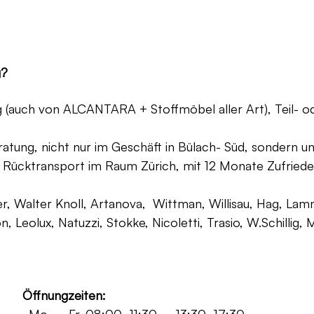
g?
ng (auch von ALCANTARA + Stoffmöbel aller Art), Teil- 
atung, nicht nur im Geschäft in Bülach- Süd, sondern un
 Rücktransport im Raum Zürich, mit 12 Monate Zufriede
, Walter Knoll, Artanova, Wittman, Willisau, Hag, Lammh
on, Leolux, Natuzzi, Stokke, Nicoletti, Trasio, W.Schilli
Öffnungzeiten: