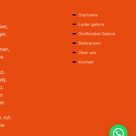
Startseite
Leder galerie
ier,
ger,
Stoffmöbel Galerie
Referenzen
man,
Über uns
ne
Kontakt
zi,
aly,
o,
es
er,
, ruf-
che