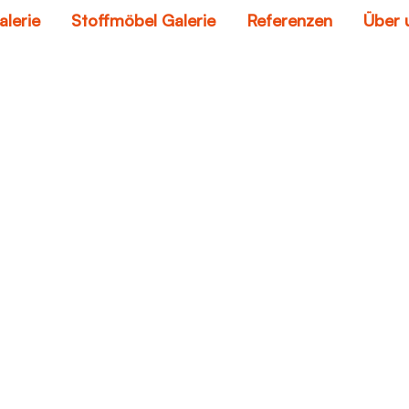
alerie
Stoffmöbel Galerie
Referenzen
Über 
couches and sofas
Home
couches and sofas