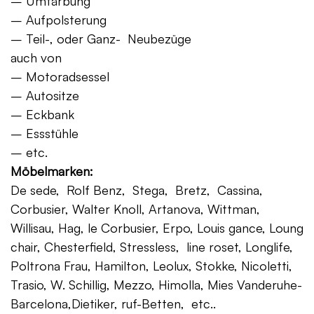
– Umfärbung
– Aufpolsterung
– Teil-, oder Ganz- Neubezüge
auch von
– Motoradsessel
– Autositze
– Eckbank
– Essstühle
– etc.
Möbelmarken:
De sede, Rolf Benz, Stega, Bretz, Cassina,
Corbusier, Walter Knoll, Artanova, Wittman,
Willisau, Hag, le Corbusier, Erpo, Louis gance, Loung
chair, Chesterfield, Stressless, line roset, Longlife,
Poltrona Frau, Hamilton, Leolux, Stokke, Nicoletti,
Trasio, W. Schillig, Mezzo, Himolla, Mies Vanderuhe-
Barcelona,Dietiker, ruf-Betten, etc..