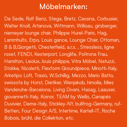
Möbelmarken:
De Sede, Rolf Benz, Stega, Bretz, Cassina, Corbusier,
Walter Knoll, Artanova, Wittmann, Willisau, girsberger,
niemeyer lounge chair, Philippe Hurel-Paris, Hag,
Lammhults, Erpo, Louis gance, Lounge Chair, Ottoman,
B & B,Giorgetti, Chesterfield, a.r.s. , Stressless, ligne
roset, FENDI, Kesterport, Longlife, Poltrona Frau,
Hamilton, Leolux, louis philippe, Vitra Möbel, Natuzzi,
Stokke, Nicoletti, Flexform Groundpiece, Minotti-Italy,
Arketipo Loft, Trasio, W.Schillig, Mezzo, Mario Batto,
swissofa by Horst, Dietiker, Wenjakob, himolla, Mies
Vanderuhe-Barcelona, Living Divani, Hasag, Laauser,
giovannetti-Italy, Koinor, TEAM by Wellis, Canapés
Duvivier, Deme-Italy, Stickley-NY, bullfrog-Germany, ruf-
Betten, Four Design A/S, Intertime, Kartell-IT, Roche
Bobois, brühl, die Collektion, etc.