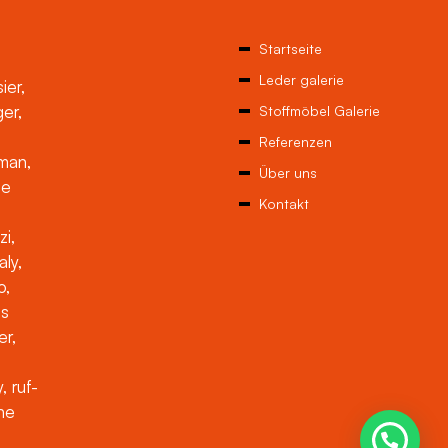
Startseite
Leder galerie
ier,
ger,
Stoffmöbel Galerie
Referenzen
man,
Über uns
ne
Kontakt
zi,
aly,
o,
es
er,
, ruf-
che