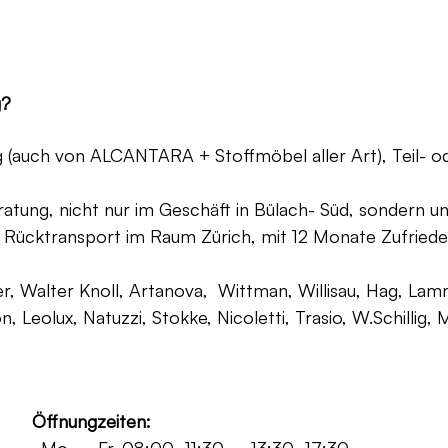
g?
ng (auch von ALCANTARA + Stoffmöbel aller Art), Teil- 
atung, nicht nur im Geschäft in Bülach- Süd, sondern un
 Rücktransport im Raum Zürich, mit 12 Monate Zufriede
, Walter Knoll, Artanova, Wittman, Willisau, Hag, Lammh
on, Leolux, Natuzzi, Stokke, Nicoletti, Trasio, W.Schilli
Öffnungzeiten: