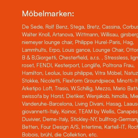
Möbelmarken:
De Sede, Rolf Benz, Stega, Bretz, Cassina, Corbus
Walter Knoll, Artanova, Wittmann, Willisau, girsber
niemeyer lounge chair, Philippe Hurel-Paris, Hag,
Lammhults, Erpo, Louis gance, Lounge Chair, Otto
B & B,Giorgetti, Chesterfield, a.r.s. , Stressless, lig
roset, FENDI, Kesterport, Longlife, Poltrona Frau,
Hamilton, Leolux, louis philippe, Vitra Möbel, Natuz
Stokke, Nicoletti, Flexform Groundpiece, Minotti-It
Arketipo Loft, Trasio, W.Schillig, Mezzo, Mario Batt
swissofa by Horst, Dietiker, Wenjakob, himolla, Mi
Vanderuhe-Barcelona, Living Divani, Hasag, Laaus
giovannetti-Italy, Koinor, TEAM by Wellis, Canapés
Duvivier, Deme-Italy, Stickley-NY, bullfrog-Germany
Betten, Four Design A/S, Intertime, Kartell-IT, Ro
Bobois, brühl, die Collektion, etc.