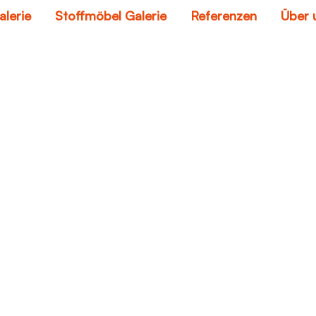
alerie
Stoffmöbel Galerie
Referenzen
Über 
couch prices
Home
couch prices