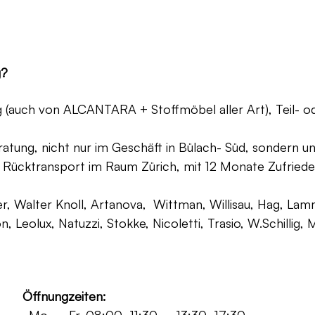
g?
ng (auch von ALCANTARA + Stoffmöbel aller Art), Teil- 
atung, nicht nur im Geschäft in Bülach- Süd, sondern un
 Rücktransport im Raum Zürich, mit 12 Monate Zufriede
, Walter Knoll, Artanova, Wittman, Willisau, Hag, Lammh
on, Leolux, Natuzzi, Stokke, Nicoletti, Trasio, W.Schilli
Öffnungzeiten: