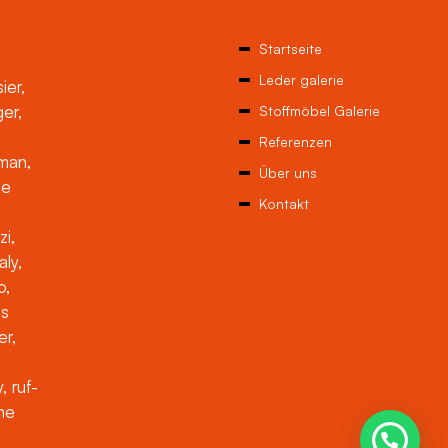
Startseite
Leder galerie
ier,
ger,
Stoffmöbel Galerie
Referenzen
man,
Über uns
ne
Kontakt
zi,
aly,
o,
es
er,
, ruf-
che