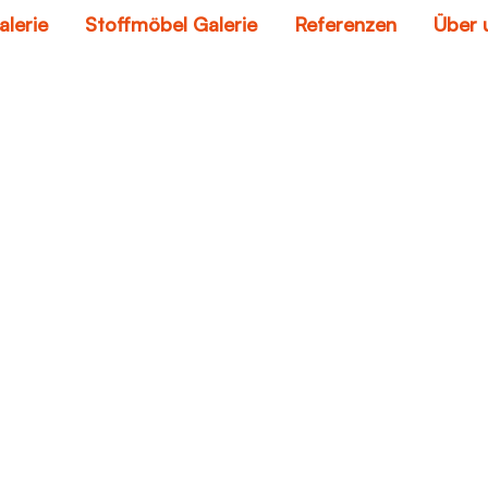
alerie
Stoffmöbel Galerie
Referenzen
Über 
couch mit sessel
Home
couch mit sessel