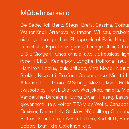
Möbelmarken:
De Sede, Rolf Benz, Stega, Bretz, Cassina, Corbus
Walter Knoll, Artanova, Wittmann, Willisau, girsber
niemeyer lounge chair, Philippe Hurel-Paris, Hag,
Lammhults, Erpo, Louis gance, Lounge Chair, Otto
B & B,Giorgetti, Chesterfield, a.r.s. , Stressless, lig
roset, FENDI, Kesterport, Longlife, Poltrona Frau,
Hamilton, Leolux, louis philippe, Vitra Möbel, Natuz
Stokke, Nicoletti, Flexform Groundpiece, Minotti-It
Arketipo Loft, Trasio, W.Schillig, Mezzo, Mario Batt
swissofa by Horst, Dietiker, Wenjakob, himolla, Mi
Vanderuhe-Barcelona, Living Divani, Hasag, Laaus
giovannetti-Italy, Koinor, TEAM by Wellis, Canapés
Duvivier, Deme-Italy, Stickley-NY, bullfrog-Germany
Betten, Four Design A/S, Intertime, Kartell-IT, Ro
Bobois, brühl, die Collektion, etc.