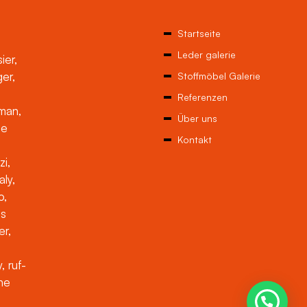
Startseite
Leder galerie
ier,
ger,
Stoffmöbel Galerie
Referenzen
man,
Über uns
ne
Kontakt
zi,
aly,
o,
es
er,
, ruf-
che