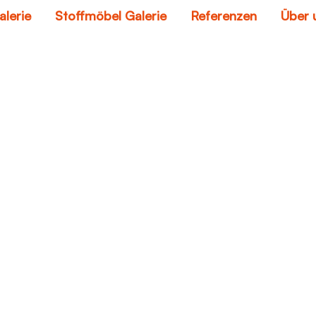
alerie
Stoffmöbel Galerie
Referenzen
Über 
couch loveseat
Home
couch loveseat