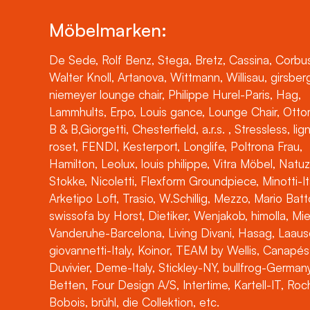
Möbelmarken:
De Sede, Rolf Benz, Stega, Bretz, Cassina, Corbus
Walter Knoll, Artanova, Wittmann, Willisau, girsber
niemeyer lounge chair, Philippe Hurel-Paris, Hag,
Lammhults, Erpo, Louis gance, Lounge Chair, Otto
B & B,Giorgetti, Chesterfield, a.r.s. , Stressless, lig
roset, FENDI, Kesterport, Longlife, Poltrona Frau,
Hamilton, Leolux, louis philippe, Vitra Möbel, Natuz
Stokke, Nicoletti, Flexform Groundpiece, Minotti-It
Arketipo Loft, Trasio, W.Schillig, Mezzo, Mario Batt
swissofa by Horst, Dietiker, Wenjakob, himolla, Mi
Vanderuhe-Barcelona, Living Divani, Hasag, Laaus
giovannetti-Italy, Koinor, TEAM by Wellis, Canapés
Duvivier, Deme-Italy, Stickley-NY, bullfrog-Germany
Betten, Four Design A/S, Intertime, Kartell-IT, Ro
Bobois, brühl, die Collektion, etc.