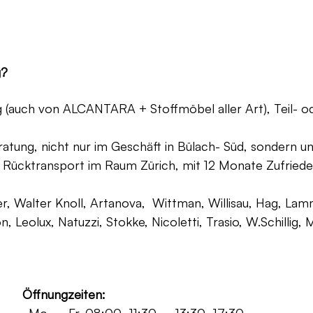
g?
ng (auch von ALCANTARA + Stoffmöbel aller Art), Teil- 
atung, nicht nur im Geschäft in Bülach- Süd, sondern un
 Rücktransport im Raum Zürich, mit 12 Monate Zufriede
, Walter Knoll, Artanova, Wittman, Willisau, Hag, Lammh
on, Leolux, Natuzzi, Stokke, Nicoletti, Trasio, W.Schilli
Öffnungzeiten: