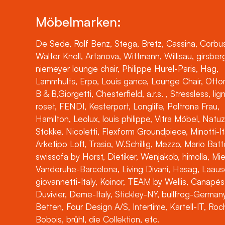
Möbelmarken:
De Sede, Rolf Benz, Stega, Bretz, Cassina, Corbus
Walter Knoll, Artanova, Wittmann, Willisau, girsber
niemeyer lounge chair, Philippe Hurel-Paris, Hag,
Lammhults, Erpo, Louis gance, Lounge Chair, Otto
B & B,Giorgetti, Chesterfield, a.r.s. , Stressless, lig
roset, FENDI, Kesterport, Longlife, Poltrona Frau,
Hamilton, Leolux, louis philippe, Vitra Möbel, Natuz
Stokke, Nicoletti, Flexform Groundpiece, Minotti-It
Arketipo Loft, Trasio, W.Schillig, Mezzo, Mario Batt
swissofa by Horst, Dietiker, Wenjakob, himolla, Mi
Vanderuhe-Barcelona, Living Divani, Hasag, Laaus
giovannetti-Italy, Koinor, TEAM by Wellis, Canapés
Duvivier, Deme-Italy, Stickley-NY, bullfrog-Germany
Betten, Four Design A/S, Intertime, Kartell-IT, Ro
Bobois, brühl, die Collektion, etc.