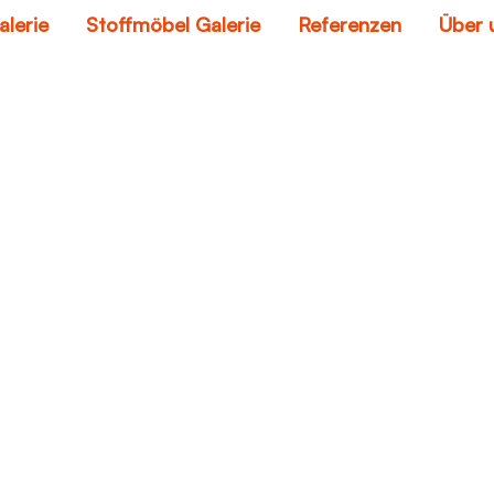
alerie
Stoffmöbel Galerie
Referenzen
Über 
couch kaufen billig
Home
couch kaufen billig