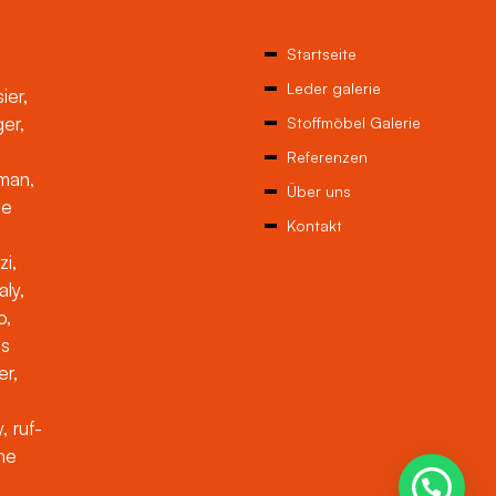
Startseite
Leder galerie
ier,
ger,
Stoffmöbel Galerie
Referenzen
man,
Über uns
ne
Kontakt
zi,
aly,
o,
es
er,
, ruf-
che