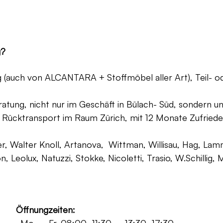
g?
ng (auch von ALCANTARA + Stoffmöbel aller Art), Teil- 
atung, nicht nur im Geschäft in Bülach- Süd, sondern un
 Rücktransport im Raum Zürich, mit 12 Monate Zufriede
, Walter Knoll, Artanova, Wittman, Willisau, Hag, Lammh
on, Leolux, Natuzzi, Stokke, Nicoletti, Trasio, W.Schilli
Öffnungzeiten: