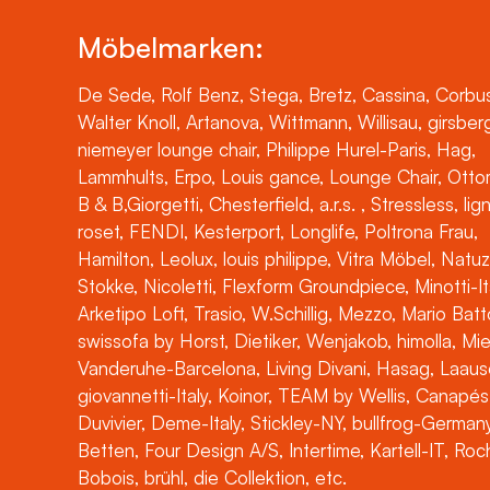
Möbelmarken:
De Sede, Rolf Benz, Stega, Bretz, Cassina, Corbus
Walter Knoll, Artanova, Wittmann, Willisau, girsber
niemeyer lounge chair, Philippe Hurel-Paris, Hag,
Lammhults, Erpo, Louis gance, Lounge Chair, Otto
B & B,Giorgetti, Chesterfield, a.r.s. , Stressless, lig
roset, FENDI, Kesterport, Longlife, Poltrona Frau,
Hamilton, Leolux, louis philippe, Vitra Möbel, Natuz
Stokke, Nicoletti, Flexform Groundpiece, Minotti-It
Arketipo Loft, Trasio, W.Schillig, Mezzo, Mario Batt
swissofa by Horst, Dietiker, Wenjakob, himolla, Mi
Vanderuhe-Barcelona, Living Divani, Hasag, Laaus
giovannetti-Italy, Koinor, TEAM by Wellis, Canapés
Duvivier, Deme-Italy, Stickley-NY, bullfrog-Germany
Betten, Four Design A/S, Intertime, Kartell-IT, Ro
Bobois, brühl, die Collektion, etc.