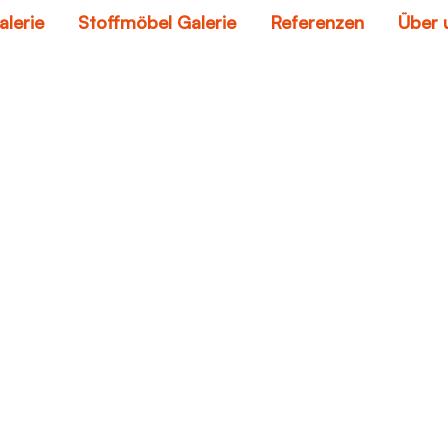
alerie
Stoffmöbel Galerie
Referenzen
Über 
couch furniture
Home
couch furniture