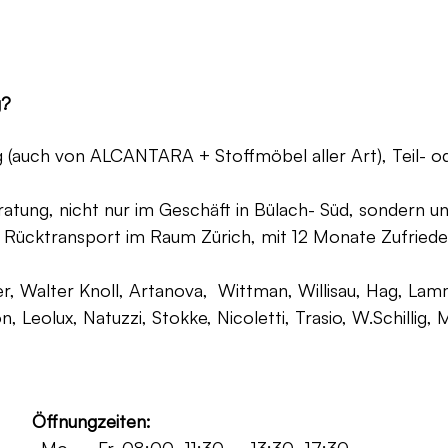
g?
ng (auch von ALCANTARA + Stoffmöbel aller Art), Teil- 
atung, nicht nur im Geschäft in Bülach- Süd, sondern un
 Rücktransport im Raum Zürich, mit 12 Monate Zufriede
, Walter Knoll, Artanova, Wittman, Willisau, Hag, Lammh
on, Leolux, Natuzzi, Stokke, Nicoletti, Trasio, W.Schilli
Öffnungzeiten: