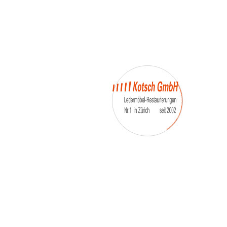
– Umfärbung
– Aufpolsterung
– Teil-, oder Ganz- Neubezüge
auch von
– Motoradsessel
– Autositze
– Eckbank
– Essstühle
– etc.
Möbelmarken:
De sede, Rolf Benz, Stega, Bretz, Cassina,
Corbusier, Walter Knoll, Artanova, Wittman,
Willisau, Hag, le Corbusier, Erpo, Louis gance, Loung
chair, Chesterfield, Stressless, line roset, Longlife,
Poltrona Frau, Hamilton, Leolux, Stokke, Nicoletti,
Trasio, W. Schillig, Mezzo, Himolla, Mies Vanderuhe-
Barcelona,Dietiker, ruf-Betten, etc..