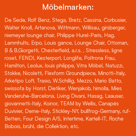
Möbelmarken:
De Sede, Rolf Benz, Stega, Bretz, Cassina, Corbusier,
Walter Knoll, Artanova, Wittmann, Willisau, girsberger,
niemeyer lounge chair, Philippe Hurel-Paris, Hag,
Lammhults, Erpo, Louis gance, Lounge Chair, Ottoman,
B & B,Giorgetti, Chesterfield, a.r.s. , Stressless, ligne
roset, FENDI, Kesterport, Longlife, Poltrona Frau,
Hamilton, Leolux, louis philippe, Vitra Möbel, Natuzzi,
Stokke, Nicoletti, Flexform Groundpiece, Minotti-Italy,
Arketipo Loft, Trasio, W.Schillig, Mezzo, Mario Batto,
swissofa by Horst, Dietiker, Wenjakob, himolla, Mies
Vanderuhe-Barcelona, Living Divani, Hasag, Laauser,
giovannetti-Italy, Koinor, TEAM by Wellis, Canapés
Duvivier, Deme-Italy, Stickley-NY, bullfrog-Germany, ruf-
Betten, Four Design A/S, Intertime, Kartell-IT, Roche
Bobois, brühl, die Collektion, etc.