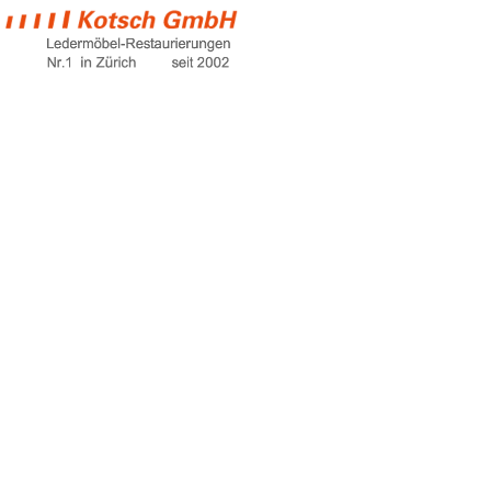
corner sofa
Home
corner sofa