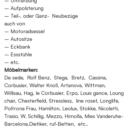
– Umfärbung
– Aufpolsterung
– Teil-, oder Ganz- Neubezüge
auch von
– Motoradsessel
– Autositze
– Eckbank
– Essstühle
– etc.
Möbelmarken:
De sede, Rolf Benz, Stega, Bretz, Cassina,
Corbusier, Walter Knoll, Artanova, Wittman,
Willisau, Hag, le Corbusier, Erpo, Louis gance, Loung
chair, Chesterfield, Stressless, line roset, Longlife,
Poltrona Frau, Hamilton, Leolux, Stokke, Nicoletti,
Trasio, W. Schillig, Mezzo, Himolla, Mies Vanderuhe-
Barcelona,Dietiker, ruf-Betten, etc..