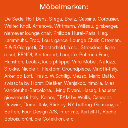
Möbelmarken:
De Sede, Rolf Benz, Stega, Bretz, Cassina, Corbusier,
Walter Knoll, Artanova, Wittmann, Willisau, girsberger,
niemeyer lounge chair, Philippe Hurel-Paris, Hag,
Lammhults, Erpo, Louis gance, Lounge Chair, Ottoman,
B & B,Giorgetti, Chesterfield, a.r.s. , Stressless, ligne
roset, FENDI, Kesterport, Longlife, Poltrona Frau,
Hamilton, Leolux, louis philippe, Vitra Möbel, Natuzzi,
Stokke, Nicoletti, Flexform Groundpiece, Minotti-Italy,
Arketipo Loft, Trasio, W.Schillig, Mezzo, Mario Batto,
swissofa by Horst, Dietiker, Wenjakob, himolla, Mies
Vanderuhe-Barcelona, Living Divani, Hasag, Laauser,
giovannetti-Italy, Koinor, TEAM by Wellis, Canapés
Duvivier, Deme-Italy, Stickley-NY, bullfrog-Germany, ruf-
Betten, Four Design A/S, Intertime, Kartell-IT, Roche
Bobois, brühl, die Collektion, etc.