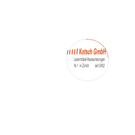
– Umfärbung
– Aufpolsterung
– Teil-, oder Ganz- Neubezüge
auch von
– Motoradsessel
– Autositze
– Eckbank
– Essstühle
– etc.
Möbelmarken:
De sede, Rolf Benz, Stega, Bretz, Cassina,
Corbusier, Walter Knoll, Artanova, Wittman,
Willisau, Hag, le Corbusier, Erpo, Louis gance, Loung
chair, Chesterfield, Stressless, line roset, Longlife,
Poltrona Frau, Hamilton, Leolux, Stokke, Nicoletti,
Trasio, W. Schillig, Mezzo, Himolla, Mies Vanderuhe-
Barcelona,Dietiker, ruf-Betten, etc..