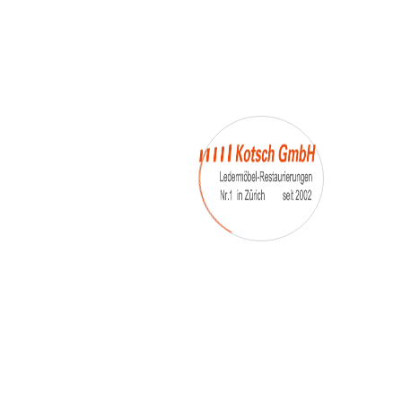
– Umfärbung
– Aufpolsterung
– Teil-, oder Ganz- Neubezüge
auch von
– Motoradsessel
– Autositze
– Eckbank
– Essstühle
– etc.
Möbelmarken:
De sede, Rolf Benz, Stega, Bretz, Cassina,
Corbusier, Walter Knoll, Artanova, Wittman,
Willisau, Hag, le Corbusier, Erpo, Louis gance, Loung
chair, Chesterfield, Stressless, line roset, Longlife,
Poltrona Frau, Hamilton, Leolux, Stokke, Nicoletti,
Trasio, W. Schillig, Mezzo, Himolla, Mies Vanderuhe-
Barcelona,Dietiker, ruf-Betten, etc..