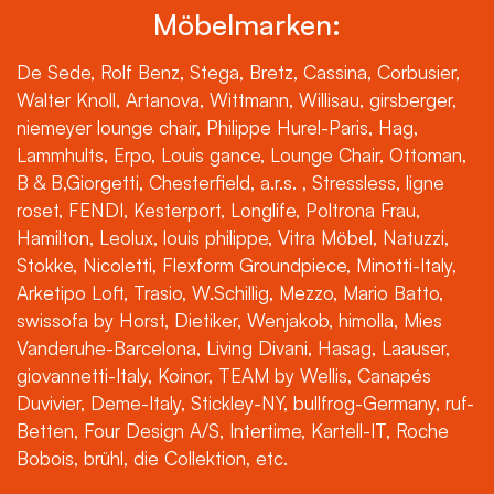
Möbelmarken:
De Sede, Rolf Benz, Stega, Bretz, Cassina, Corbusier,
Walter Knoll, Artanova, Wittmann, Willisau, girsberger,
niemeyer lounge chair, Philippe Hurel-Paris, Hag,
Lammhults, Erpo, Louis gance, Lounge Chair, Ottoman,
B & B,Giorgetti, Chesterfield, a.r.s. , Stressless, ligne
roset, FENDI, Kesterport, Longlife, Poltrona Frau,
Hamilton, Leolux, louis philippe, Vitra Möbel, Natuzzi,
Stokke, Nicoletti, Flexform Groundpiece, Minotti-Italy,
Arketipo Loft, Trasio, W.Schillig, Mezzo, Mario Batto,
swissofa by Horst, Dietiker, Wenjakob, himolla, Mies
Vanderuhe-Barcelona, Living Divani, Hasag, Laauser,
giovannetti-Italy, Koinor, TEAM by Wellis, Canapés
Duvivier, Deme-Italy, Stickley-NY, bullfrog-Germany, ruf-
Betten, Four Design A/S, Intertime, Kartell-IT, Roche
Bobois, brühl, die Collektion, etc.