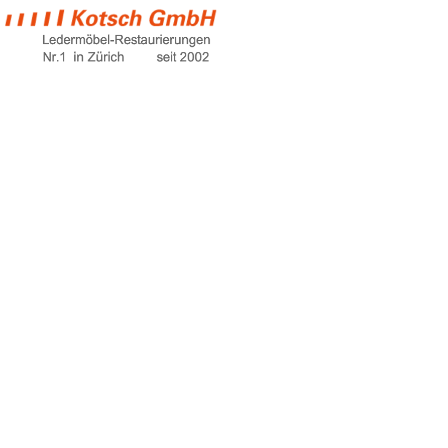
chesterfield
ecksofa
Home
chesterfield ecksofa