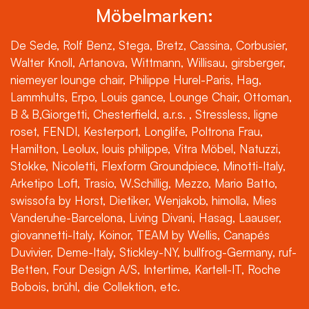
Möbelmarken:
De Sede, Rolf Benz, Stega, Bretz, Cassina, Corbusier,
Walter Knoll, Artanova, Wittmann, Willisau, girsberger,
niemeyer lounge chair, Philippe Hurel-Paris, Hag,
Lammhults, Erpo, Louis gance, Lounge Chair, Ottoman,
B & B,Giorgetti, Chesterfield, a.r.s. , Stressless, ligne
roset, FENDI, Kesterport, Longlife, Poltrona Frau,
Hamilton, Leolux, louis philippe, Vitra Möbel, Natuzzi,
Stokke, Nicoletti, Flexform Groundpiece, Minotti-Italy,
Arketipo Loft, Trasio, W.Schillig, Mezzo, Mario Batto,
swissofa by Horst, Dietiker, Wenjakob, himolla, Mies
Vanderuhe-Barcelona, Living Divani, Hasag, Laauser,
giovannetti-Italy, Koinor, TEAM by Wellis, Canapés
Duvivier, Deme-Italy, Stickley-NY, bullfrog-Germany, ruf-
Betten, Four Design A/S, Intertime, Kartell-IT, Roche
Bobois, brühl, die Collektion, etc.