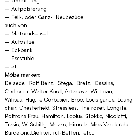
– Umfärbung
– Aufpolsterung
– Teil-, oder Ganz- Neubezüge
auch von
– Motoradsessel
– Autositze
– Eckbank
– Essstühle
– etc.
Möbelmarken:
De sede, Rolf Benz, Stega, Bretz, Cassina,
Corbusier, Walter Knoll, Artanova, Wittman,
Willisau, Hag, le Corbusier, Erpo, Louis gance, Loung
chair, Chesterfield, Stressless, line roset, Longlife,
Poltrona Frau, Hamilton, Leolux, Stokke, Nicoletti,
Trasio, W. Schillig, Mezzo, Himolla, Mies Vanderuhe-
Barcelona,Dietiker, ruf-Betten, etc..