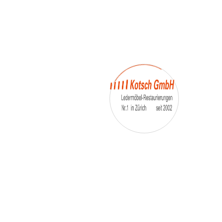
– Umfärbung
– Aufpolsterung
– Teil-, oder Ganz- Neubezüge
auch von
– Motoradsessel
– Autositze
– Eckbank
– Essstühle
– etc.
Möbelmarken:
De sede, Rolf Benz, Stega, Bretz, Cassina,
Corbusier, Walter Knoll, Artanova, Wittman,
Willisau, Hag, le Corbusier, Erpo, Louis gance, Loung
chair, Chesterfield, Stressless, line roset, Longlife,
Poltrona Frau, Hamilton, Leolux, Stokke, Nicoletti,
Trasio, W. Schillig, Mezzo, Himolla, Mies Vanderuhe-
Barcelona,Dietiker, ruf-Betten, etc..