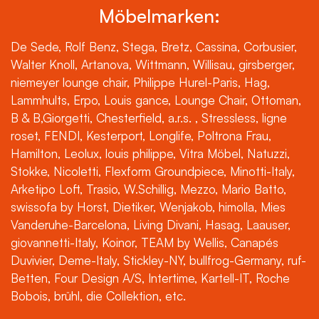
Möbelmarken:
De Sede, Rolf Benz, Stega, Bretz, Cassina, Corbusier,
Walter Knoll, Artanova, Wittmann, Willisau, girsberger,
niemeyer lounge chair, Philippe Hurel-Paris, Hag,
Lammhults, Erpo, Louis gance, Lounge Chair, Ottoman,
B & B,Giorgetti, Chesterfield, a.r.s. , Stressless, ligne
roset, FENDI, Kesterport, Longlife, Poltrona Frau,
Hamilton, Leolux, louis philippe, Vitra Möbel, Natuzzi,
Stokke, Nicoletti, Flexform Groundpiece, Minotti-Italy,
Arketipo Loft, Trasio, W.Schillig, Mezzo, Mario Batto,
swissofa by Horst, Dietiker, Wenjakob, himolla, Mies
Vanderuhe-Barcelona, Living Divani, Hasag, Laauser,
giovannetti-Italy, Koinor, TEAM by Wellis, Canapés
Duvivier, Deme-Italy, Stickley-NY, bullfrog-Germany, ruf-
Betten, Four Design A/S, Intertime, Kartell-IT, Roche
Bobois, brühl, die Collektion, etc.