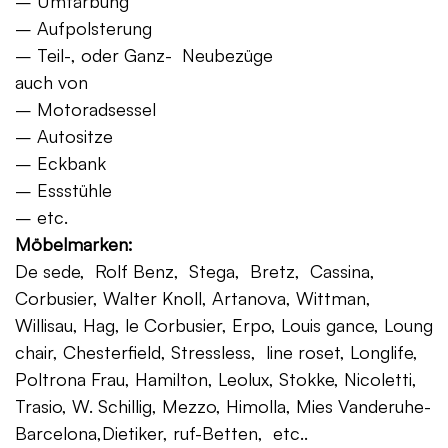
– Umfärbung
– Aufpolsterung
– Teil-, oder Ganz- Neubezüge
auch von
– Motoradsessel
– Autositze
– Eckbank
– Essstühle
– etc.
Möbelmarken:
De sede, Rolf Benz, Stega, Bretz, Cassina,
Corbusier, Walter Knoll, Artanova, Wittman,
Willisau, Hag, le Corbusier, Erpo, Louis gance, Loung
chair, Chesterfield, Stressless, line roset, Longlife,
Poltrona Frau, Hamilton, Leolux, Stokke, Nicoletti,
Trasio, W. Schillig, Mezzo, Himolla, Mies Vanderuhe-
Barcelona,Dietiker, ruf-Betten, etc..