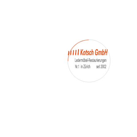
– Umfärbung
– Aufpolsterung
– Teil-, oder Ganz- Neubezüge
auch von
– Motoradsessel
– Autositze
– Eckbank
– Essstühle
– etc.
Möbelmarken:
De sede, Rolf Benz, Stega, Bretz, Cassina,
Corbusier, Walter Knoll, Artanova, Wittman,
Willisau, Hag, le Corbusier, Erpo, Louis gance, Loung
chair, Chesterfield, Stressless, line roset, Longlife,
Poltrona Frau, Hamilton, Leolux, Stokke, Nicoletti,
Trasio, W. Schillig, Mezzo, Himolla, Mies Vanderuhe-
Barcelona,Dietiker, ruf-Betten, etc..